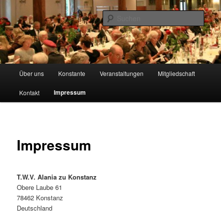
Zum
Technisch wissenschaftliche Studentenverbindung
primären
Such
Inhalt
springen
TWV Alania zu Konstanz
Hauptmenü
Über uns
Konstante
Veranstaltungen
Mitgliedschaft
Impressum
Kontakt
Impressum
T.W.V. Alania zu Konstanz
Obere Laube 61
78462 Konstanz
Deutschland