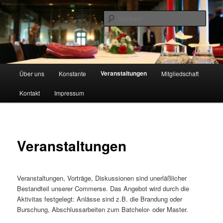
Zum
Technisch wissenschaftliche Studentenverbindung
primären
Such
Inhalt
springen
TWV Alania zu Konstanz
Hauptmenü
Veranstaltungen
Über uns
Konstante
Mitgliedschaft
Kontakt
Impressum
Veranstaltungen
Veranstaltungen, Vorträge, Diskussionen sind unerläßlicher
Bestandteil unserer Commerse. Das Angebot wird durch die
Aktivitas festgelegt: Anlässe sind z.B. die Brandung oder
Burschung, Abschlussarbeiten zum Batchelor- oder Master.